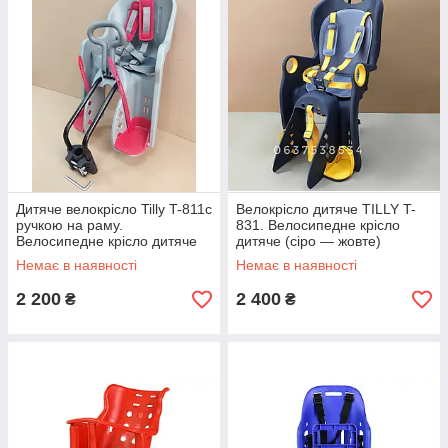
Дитяче велокрісло Tilly T-811с
Велокрісло дитяче TILLY T-
ручкою на раму.
831. Велосипедне крісло
Велосипедне крісло дитяче
дитяче (сіро — жовте)
установка спереду (сіро-
Немає в наявності
Немає в наявності
червоне)
2 200
2 400
₴
₴