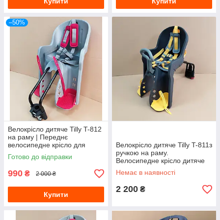
Купити
Купити
–50%
Велокрісло дитяче Tilly T-812
на раму | Переднє
велосипедне крісло для
Велокрісло дитяче Tilly T-811з
дитини | Сіро-жовте
ручкою на раму.
Готово до відправки
Велосипедне крісло дитяче
установка спереду (сіро-
990
Немає в наявності
₴
2 000 ₴
жовте)
2 200
₴
Купити