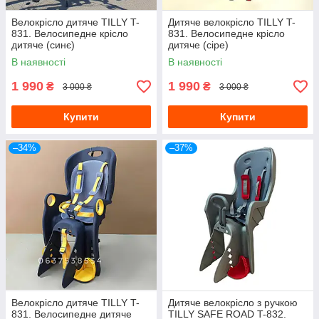
Велокрісло дитяче TILLY T-
Дитяче велокрісло TILLY T-
831. Велосипедне крісло
831. Велосипедне крісло
дитяче (синє)
дитяче (сіре)
В наявності
В наявності
1 990
1 990
₴
₴
3 000 ₴
3 000 ₴
Купити
Купити
–34%
–37%
Велокрісло дитяче TILLY T-
Дитяче велокрісло з ручкою
831. Велосипедне дитяче
TILLY SAFE ROAD T-832.