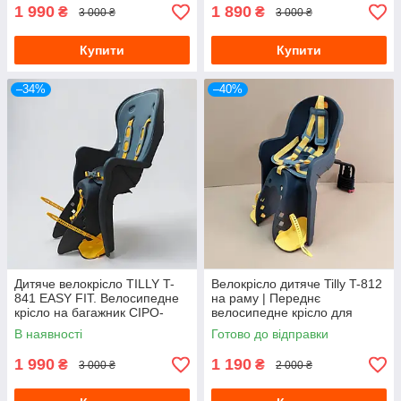
1 990
1 890
₴
₴
3 000 ₴
3 000 ₴
Купити
Купити
–34%
–40%
Дитяче велокрісло TILLY T-
Велокрісло дитяче Tilly T-812
841 EASY FIT. Велосипедне
на раму | Переднє
крісло на багажник СІРО-
велосипедне крісло для
ЖОВТЕ
дитини | Сіро-жовте
В наявності
Готово до відправки
1 990
1 190
₴
₴
3 000 ₴
2 000 ₴