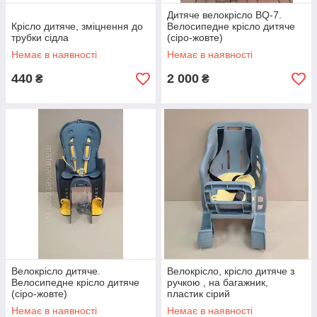
Дитяче велокрісло BQ-7.
Крісло дитяче, зміцнення до
Велосипедне крісло дитяче
трубки сідла
(сіро-жовте)
Немає в наявності
Немає в наявності
440
2 000
₴
₴
Велокрісло дитяче.
Велокрісло, крісло дитяче з
Велосипедне крісло дитяче
ручкою , на багажник,
(сіро-жовте)
пластик сірий
Немає в наявності
Немає в наявності