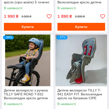
крісло (сіро-жовте) 5 точечні
Велосипедне крісло дитяче
ремені безпеки
СІРЕ
В наявності
В наявності
1 990
1 890
₴
₴
3 000 ₴
3 000 ₴
Купити
Купити
–34%
–37%
Дитяче велокрісло з ручкою
Дитяче велокрісло TILLY T-
TILLY SAFE ROAD T-832.
841 EASY FIT. Велосипедне
Велосипедне крісло дитяче
крісло на багажник СІРЕ
В наявності
В наявності