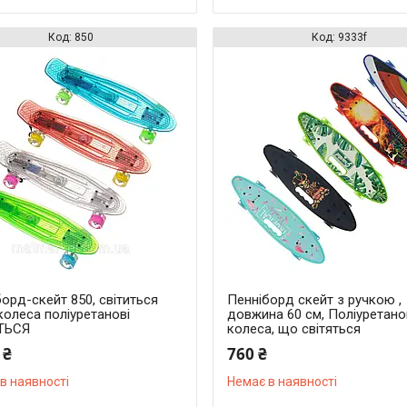
850
9333f
орд-скейт 850, світиться
Пенніборд скейт з ручкою ,
колеса поліуретанові
довжина 60 см, Поліуретано
ТЬСЯ
колеса, що світяться
 ₴
760 ₴
в наявності
Немає в наявності