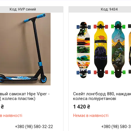
HVР синий
9434
ый самокат Hipe Viper -
Скейт лонгборд 880, наждак
( колеса пластик)
колеса поліуретанові
 ₴
1 420 ₴
в наявності
Немає в наявності
+380 (98) 580-32-22
+380 (98) 580-