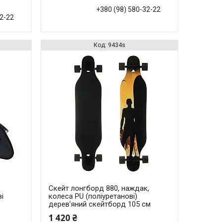
+380 (98) 580-32-22
32-22
9434s
Скейт лонгборд 880, наждак,
ві
колеса PU (поліуретанові)
дерев'яний скейтборд 105 см
1 420 ₴