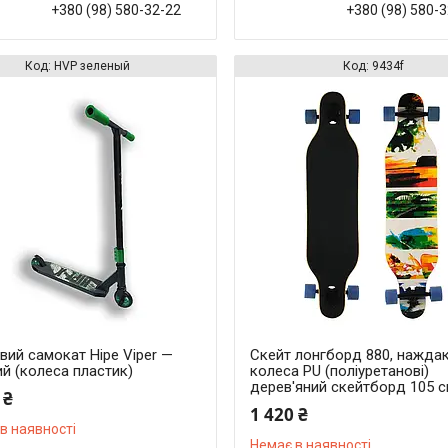
+380 (98) 580-32-22
+380 (98) 580-
HVР зеленый
9434f
вий самокат Hipe Viper —
Скейт лонгборд 880, наждак
й (колеса пластик)
колеса PU (поліуретанові)
дерев'яний скейтборд 105 
 ₴
1 420 ₴
в наявності
Немає в наявності