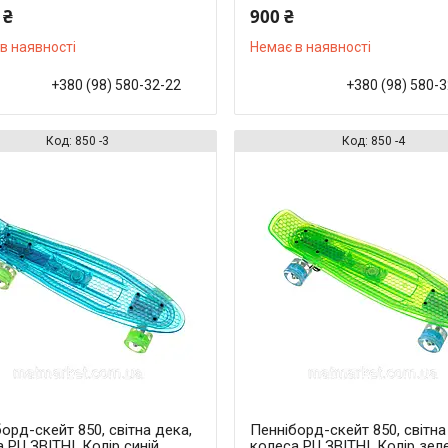
 ₴
900 ₴
в наявності
Немає в наявності
+380 (98) 580-32-22
+380 (98) 580-
850 -3
850 -4
орд-скейт 850, світна дека,
Пенніборд-скейт 850, світна
 PU ЗВІТНІ. Колір синій
колеса PU ЗВІТНІ. Колір зел