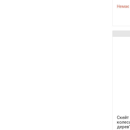
Немає 
Скейт
колеса
дерев