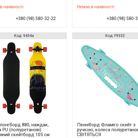
в наявності
Немає в наявності
+380 (98) 580-32-22
+380 (98) 580-
9434a
F9332
 лонгборд 880, наждак,
Пенніборд Фламіго скейт з
 PU (поліуретанові)
ручкою, колеса поліуретано
'яний скейтборд 105 см
СВІТЯТЬСЯ