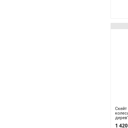
Скейт
колеса
дерев
1 420