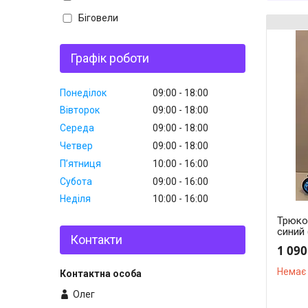
Біговели
Графік роботи
Понеділок
09:00
18:00
Вівторок
09:00
18:00
Середа
09:00
18:00
Четвер
09:00
18:00
Пʼятниця
10:00
16:00
Субота
09:00
16:00
Неділя
10:00
16:00
Трюков
синий 
Контакти
1 090
Немає 
Олег