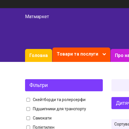
Матмаркет
Товари та послуги
Головна
Про н
Фільтри
Скейтборди та ролерсерфи
Дитя
Підшипники для транспорту
Самокати
Поліетилен