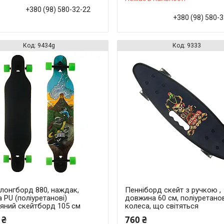
+380 (98) 580-32-22
+380 (98) 580-
9434g
9333
 лонгборд 880, наждак,
Пенніборд скейт з ручкою ,
 PU (поліуретанові)
довжина 60 см, поліуретано
'яний скейтборд 105 см
колеса, що світяться
 ₴
760 ₴