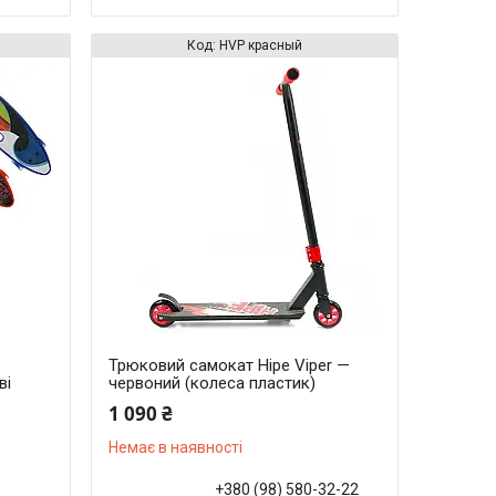
HVР красный
Трюковий самокат Hipe Viper —
ві
червоний (колеса пластик)
1 090 ₴
Немає в наявності
+380 (98) 580-32-22