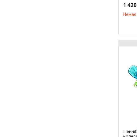
1 420
Немає 
Пенніб
колеса