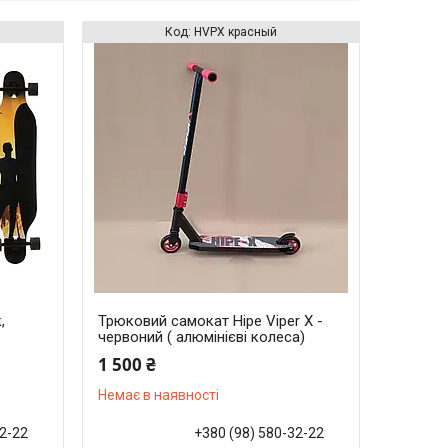
HVРХ красный
,
Трюковий самокат Hipe Viper Х -
червоний ( алюмінієві колеса)
1 500 ₴
Немає в наявності
32-22
+380 (98) 580-32-22