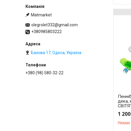
Matmarket
olegrolet332@gmail.com
+380985803222
Базова 17, Одеса, Україна
+380 (98) 580-32-22
Пенніб
дека, 
СВІТЯ
1 200
Немає 