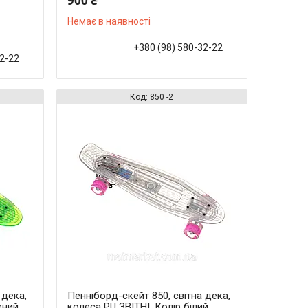
900 ₴
Немає в наявності
+380 (98) 580-32-22
32-22
850 -2
 дека,
Пенніборд-скейт 850, світна дека,
ений
колеса PU ЗВІТНІ. Колір білий