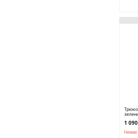
Трюко
зелени
1 090
Немає 