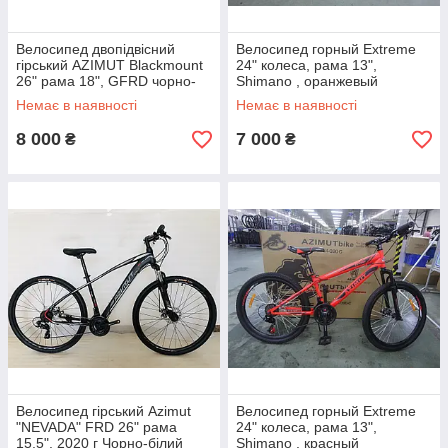
Велосипед двопідвісний
Велосипед горный Extreme
гірський AZIMUT Blackmount
24" колеса, рама 13",
26" рама 18", GFRD чорно-
Shimano , оранжевый
зелений
Немає в наявності
Немає в наявності
8 000
7 000
₴
₴
Велосипед гірський Azimut
Велосипед горный Extreme
"NEVADA" FRD 26" рама
24" колеса, рама 13",
15,5", 2020 г Чорно-білий
Shimano , красный