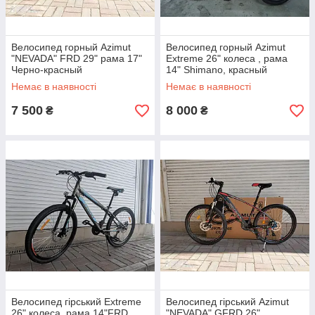
Велосипед горный Azimut
Велосипед горный Azimut
"NEVADA" FRD 29" рама 17"
Extreme 26" колеса , рама
Черно-красный
14" Shimano, красный
Немає в наявності
Немає в наявності
7 500
8 000
₴
₴
Велосипед гірський Extreme
Велосипед гірський Azimut
26" колеса, рама 14"FRD,
"NEVADA" GFRD 26"