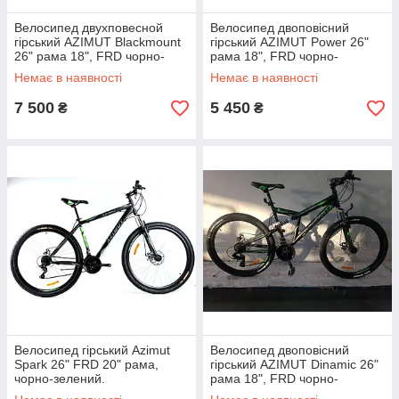
Велосипед двухповесной
Велосипед двоповісний
гірський AZIMUT Blackmount
гірський AZIMUT Power 26"
26" рама 18", FRD чорно-
рама 18", FRD чорно-
червоний
червоний
Немає в наявності
Немає в наявності
7 500
5 450
₴
₴
Велосипед гірський Azimut
Велосипед двоповісний
Spark 26" FRD 20" рама,
гірський AZIMUT Dinamic 26"
чорно-зелений.
рама 18", FRD чорно-
зелений