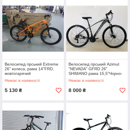
Велосипед гірський Extreme
Велосипед гірський Azimut
26" колеса, рама 14"FRD,
"NEVADA" GFRD 26"
жовтогарячий
SHIMANO рама 15,5"Чорно-
білий
Немає в наявності
Немає в наявності
5 130
8 000
₴
₴