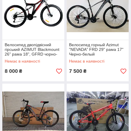
Велосипед двопідвісний
Велосипед горный Azimut
гірський AZIMUT Blackmount
"NEVADA" FRD 29" рама 17"
26" рама 18", GFRD чорно-
Черно-белый
червоний
Немає в наявності
Немає в наявності
8 000
7 500
₴
₴