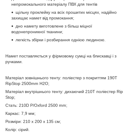
непромокального матеріалу ПВХ для тентів
щільну проклейку на всіх прошитих місцях, надійно
захищає намет від промокання;
дно намету виготовлене з більш міцної
водонепроникної тканини;
легкість збірки і розбирання однією людиною.
Намет поставляється у фірмовому сумці на блискавці і з
ручками.
Матеріал зовнішнього тенту: поліестер з покриттям 190Т
RipStop 2500mm H2O;
Матеріал внутрішнього тенту: дихаючий 210Т поліестер Rip
Stop;
Стать: 210D P/Oxford 2500 mm;
Каркас: 7,9 мм;
Розміри: 210 х 200 х 135 см;
Колір: сірий.