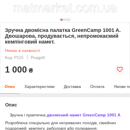
Зручна двомісна палатка GreenCamp 1001 A.
Двошарова, продувається, непромокаємий
кемпінговий намет.
Немає в наявності
Код: P115
Роздріб
1 000
₴
Опис
Характеристики
Доставка
Оплата
Умови п
Опис
Зручна і практична
двомісний намет GreenCamp 1001
A
Розроблена спеціально для нетривалих походів, сімейних
подорожей, кемпінгу, риболовлі або полювання.