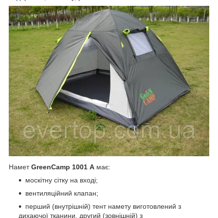
Намет
GreenCamp 1001
A
має:
москітну сітку на вході;
вентиляційний клапан;
перший (внутрішній) тент намету виготовлений з
дихаючої тканини, другий (зовнішній) з