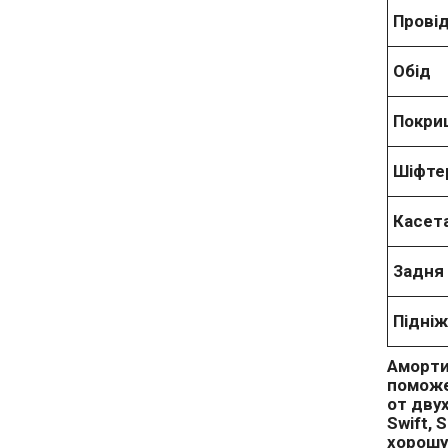
Провід
Обід
Покри
Шіфте
Касет
Задня
Підніж
Аморти
поможе
от дву
Swift,
хорошу