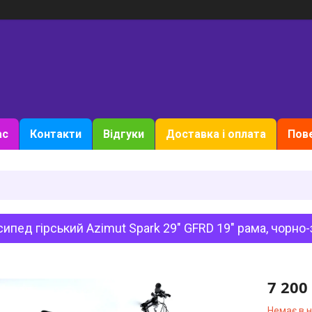
ас
Контакти
Відгуки
Доставка і оплата
Пове
ипед гірський Azimut Spark 29" GFRD 19" рама, чорно
7 200
Немає в 