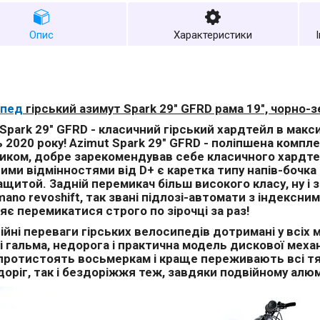
Опис
Характеристики
ипед
гірський азимут Spark 29" GFRD рама 19", чорно-
Spark 29" GFRD - класичний гірський хардтейл в макс
 2020 року! Azimut Spark 29" GFRD - поліпшена компл
иком, добре зарекомендував себе класичного хардтейл
ими відмінностями від D+ є каретка типу напів-бочка
ащитой. Задній перемикач більш високого класу, ну і 
mano revoshift, так звані підлозі-автомати з індексн
яє перемикатися строго по зірочці за раз!
йні переваги гірських велосипедів дотримані у всіх м
 гальма, недорога і практична модель дискової механі
протистоять восьмеркам і краще переживають всі тя
доріг, так і бездоріжжя теж, завдяки подвійному алю