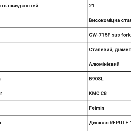
ість швидкостей
21
Високоміцна стал
GW-715F sus fork
Сталевий, діамет
Алюмінієвий
а
В908L
г
KMC C8
і
Feimin
а
Дискові REPUTE 