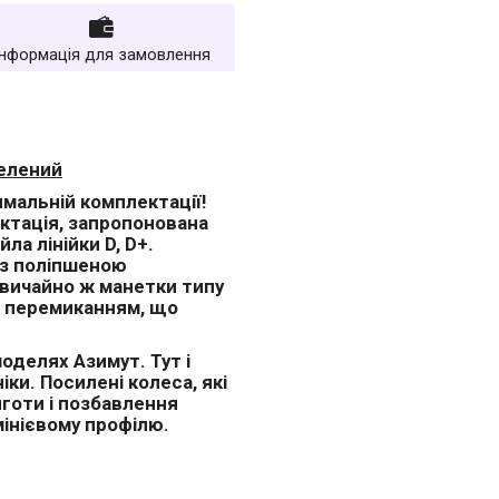
Інформація для замовлення
зелений
имальній комплектації!
ектація, запропонована
а лінійки D, D+.
 з поліпшеною
звичайно ж манетки типу
им перемиканням, що
оделях Азимут. Тут і
ки. Посилені колеса, які
готи і позбавлення
мінієвому профілю.