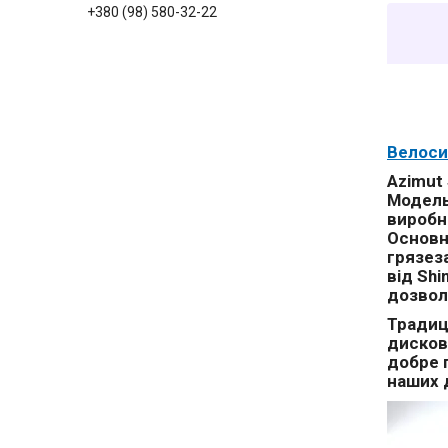
+380 (98) 580-32-22
Велос
Azimut 
Модель
виробн
Основн
грязез
від Shi
дозвол
Традиці
дискові
добре 
наших 