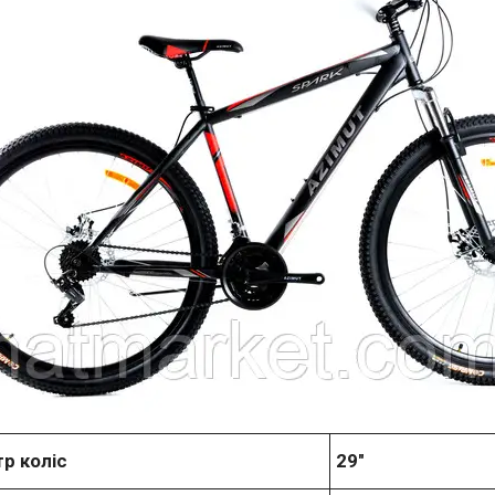
р коліс
29"