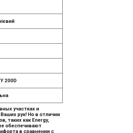
нієвий
Y 200D
ьна
вных участках и
Ваших рук! Но в отличии
, таких как Energy,
рые обеспечивают
омфорта в сравнении с