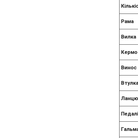
Кільк
Рама
Вилка
Кермо
Винос
Втулк
Ланцю
Педал
Гальм