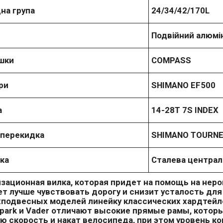
на група
24/34/42/170L
Подвійний алюмі
шки
COMPASS
ри
SHIMANO EF500
а
14-28T 7S INDEX
 перекидка
SHIMANO TOURNE
ка
Сталева централ
зационная вилка, которая придет на помощь на неро
т лучше чувствовать дорогу и снизит усталость для 
хподвесных моделей линейку классических хардтейлов
 Spark и Vader отличают высокие прямые рамы, кото
ю скорость и накат велосипеда, при этом уровень к