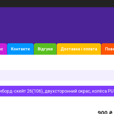
ас
Контакти
Відгуки
Доставка і оплата
Пове
иборд-скейт 26(106), двухсторонний окрас, колёса 
900 ₴