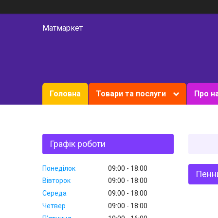
Матмаркет
Головна
Товари та послуги
Про н
Графік роботи
Понеділок
09:00
18:00
Пенн
Вівторок
09:00
18:00
Середа
09:00
18:00
Четвер
09:00
18:00