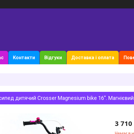
ас
Контакти
Відгуки
Доставка і оплата
Пове
ипед дитячий Crosser Magnesium bike 16". Магнієвий
3 710
Немає в 