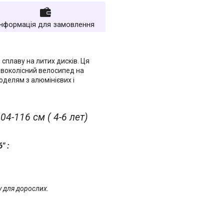
Інформація для замовлення
а
сплаву на литих дисків. Ця
двоколісний велосипед на
оделям з алюмінієвих і
4-116 см ( 4-6 лет)
6" :
у для дорослих.