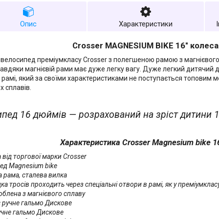
Опис
Характеристики
Crosser MAGNESIUM BIKE 16" колес
велосипед преміумкласу Crosser з полегшеною рамою з магнієвого 
авдяки магнієвій рами має дуже легку вагу. Дуже легкий дитячий 
й рамі, який за своїми характеристиками не поступається топовим м
х сплавів.
пед 16 дюймів — розрахований на зріст дитини 10
Характеристика Crosser Magnesium bike 1
 від торгової марки Crosser
пед Magnesium bike
а рама, сталева вилка
ка тросів проходить через спеціальні отвори в рамі, як у преміумклас
роблена з магнієвого сплаву
є ручне гальмо Дискове
ручне гальмо Дискове