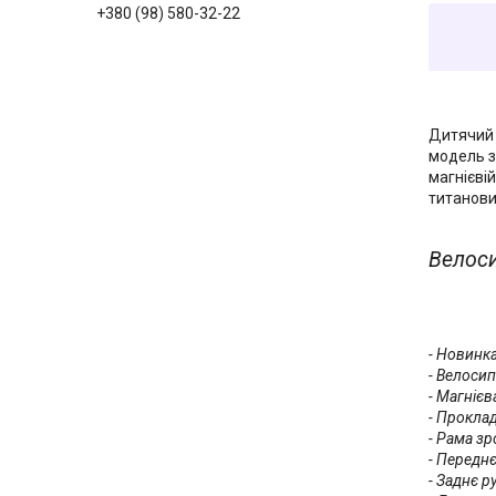
+380 (98) 580-32-22
Дитячий 
модель з
магнієві
титанови
Велоси
- Новинка
- Велоси
- Магнієв
- Проклад
- Рама з
- Передн
- Заднє 