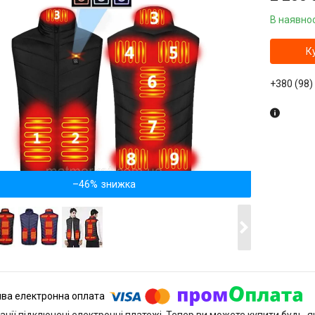
В наявнос
К
+380 (98)
–46%