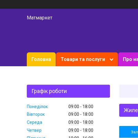
Матмаркет
Головна
Товари та послуги
Про н
Графік роботи
Понеділок
09:00
18:00
Жилет
Вівторок
09:00
18:00
Середа
09:00
18:00
Четвер
09:00
18:00
За