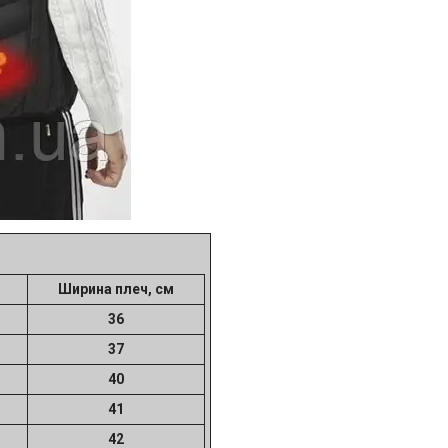
Ширина плеч, см
36
37
40
41
42