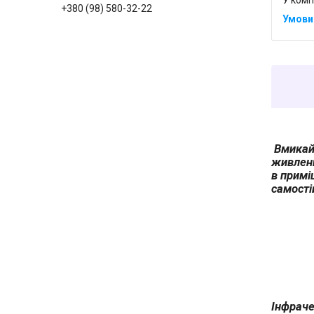
У комп
+380 (98) 580-32-22
Вмикайт
живленн
в примі
самості
Інфраче