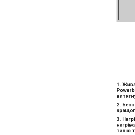
1. Жив
Powerb
витягн
2. Безп
кращого
3. Наг
нагріва
талію т