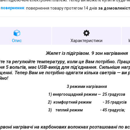
анії підключені електронні платежі. Тепер ви можете купити будь-
повернення товару протягом 14 днів
за домовленіс
Опис
Характеристики
Жилет із підігрівом. 9 зон нагрівання
е та регулюйте температуру, коли це Вам потрібно. Прац
я 5 вольтів, має USB-вихід для під'єднання. Сильніше наг
щенні. Тепер Вам не потрібно одягати кілька светрів — ви
йно!
3 режими нагрівання
1) енергоощадний режим — 25 градусов
2) комфортний режим - 35 градусів
3) теплий режим - 45 градусів;
рвоні нагрівачі на карбонових волокнах розташовані по вс