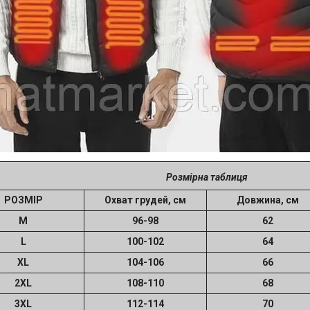
Розмірна таблиця
РОЗМІР
Охват грудей, см
Довжина, см
M
96-98
62
L
100-102
64
XL
104-106
66
2XL
108-110
68
3XL
112-114
70