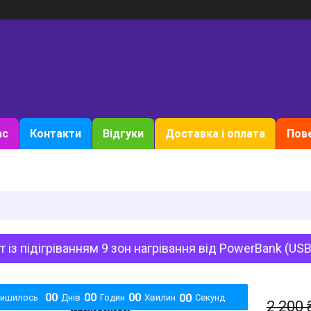
ас
Контакти
Відгуки
Доставка і оплата
Пове
 із підігріванням 9 зон нагрівання від PowerBank (US
0
0
0
0
0
0
0
0
лишилось
Днів
Годин
Хвилин
Секунд
2 200 