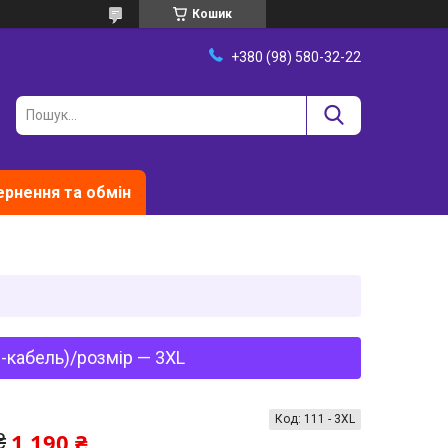
Кошик
+380 (98) 580-32-22
рнення та обмін
B-кабель)/розмір — 3XL
Код:
111 - 3XL
1 190 ₴
₴