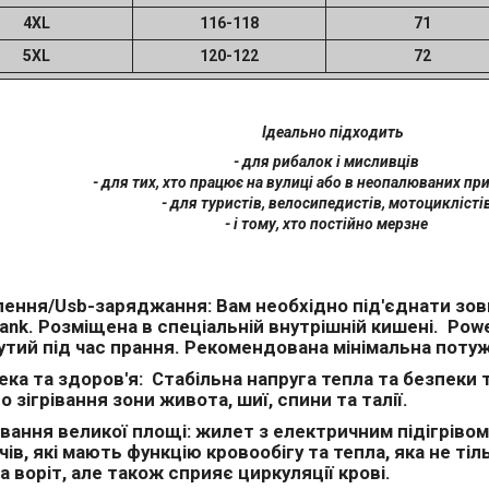
4XL
116-118
71
5XL
120-122
72
Ідеально підходить
- для рибалок і мисливців
- для тих, хто працює на вулиці або в неопалюваних п
- для туристів, велосипедистів, мотоциклісті
- і тому, хто постійно мерзне
лення/Usb-заряджання: Вам необхідно під'єднати зов
ank. Розміщена в спеціальній внутрішній кишені. Pow
утий під час прання. Рекомендована мінімальна поту
ека та здоров'я: Стабільна напруга тепла та безпеки 
 зігрівання зони живота, шиї, спини та талії.
рівання великої площі: жилет з електричним підігріво
чів, які мають функцію кровообігу та тепла, яка не тіль
а воріт, але також сприяє циркуляції крові.