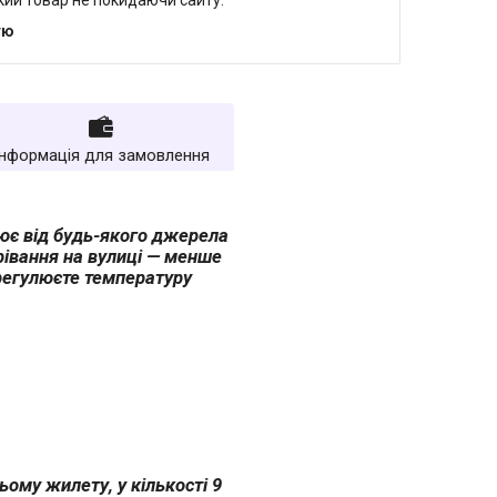
який товар не покидаючи сайту.
тю
Інформація для замовлення
ює від будь-якого джерела
рівання на вулиці — менше
 регулюєте температуру
ьому жилету, у кількості 9