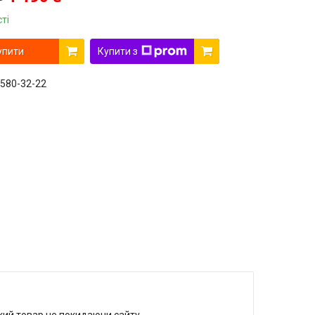
ті
упити
Купити з
 580-32-22