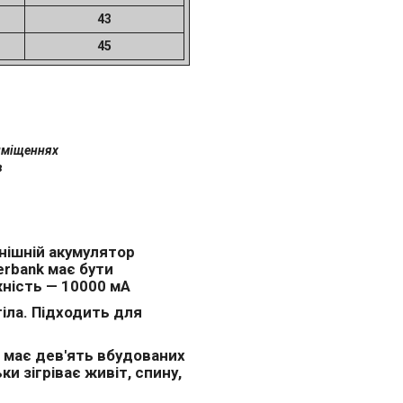
43
45
риміщеннях
в
нішній акумулятор
erbank має бути
жність — 10000 мА
тіла. Підходить для
м має дев'ять вбудованих
ки зігріває живіт, спину,