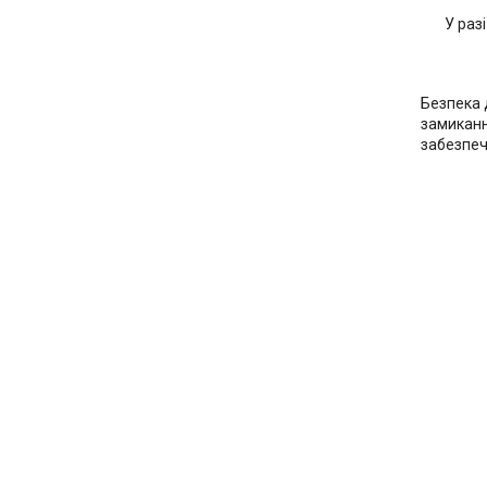
У раз
Безпека 
замиканн
забезпеч