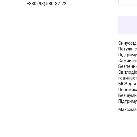
+380 (98) 580-32-22
Синусоїд
Потужніс
Підтриму
Самий ін
Безпечни
Світлоді
годинах 
MCB для 
Перемика
Безшумна
Підтримує
Максима