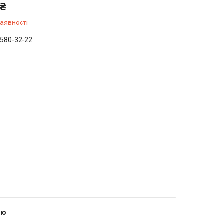
 ₴
наявності
 580-32-22
тю