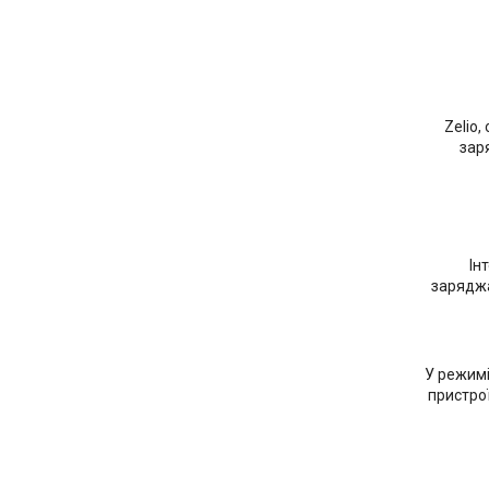
Zelio
зар
Ін
заряджа
У режимі
пристрої