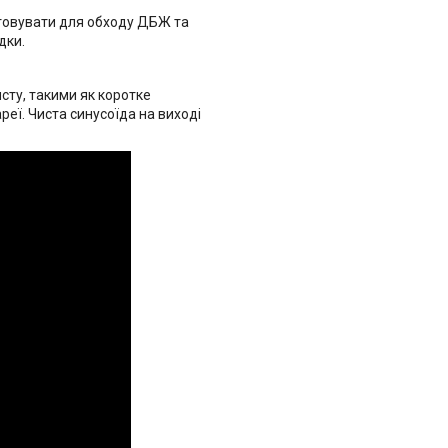
стовувати для обходу ДБЖ та
дки.
сту, такими як коротке
еї. Чиста синусоїда на виході