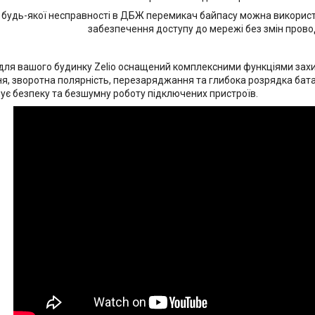
і будь-якої несправності в ДБЖ перемикач байпасу можна викори
забезпечення доступу до мережі без змін прово
для вашого будинку Zelio оснащений комплексними функціями захи
я, зворотна полярність, перезаряджання та глибока розрядка батар
ує безпеку та безшумну роботу підключених пристроїв.