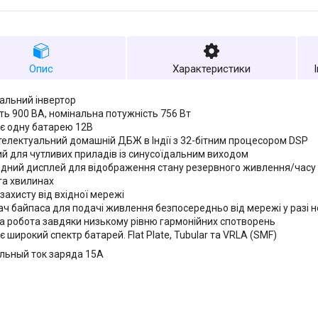
Опис
Характеристики
альний інвертор
ть 900 ВА, номінальна потужність 756 Вт
є одну батарею 12В
телектуальний домашній ДБЖ в Індії з 32-бітним процесором DSP
й для чутливих приладів із синусоїдальним виходом
одний дисплей для відображення стану резервного живлення/часу
та хвилинах
захисту від вхідної мережі
ч байпаса для подачі живлення безпосередньо від мережі у разі
 робота завдяки низькому рівню гармонійних спотворень
 широкий спектр батарей. Flat Plate, Tubular та VRLA (SMF)
льный ток заряда 15А