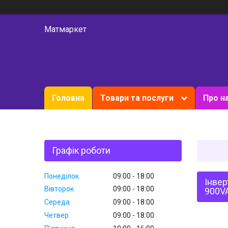
Матмаркет
Головна
Товари та послуги
Про н
Графік роботи
Понеділок
09:00
18:00
Інвер
Вівторок
09:00
18:00
900V
Середа
09:00
18:00
Четвер
09:00
18:00