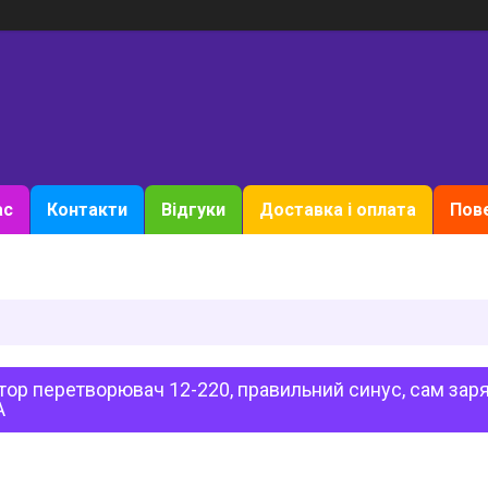
ас
Контакти
Відгуки
Доставка і оплата
Пове
тор перетворювач 12-220, правильний синус, сам за
A